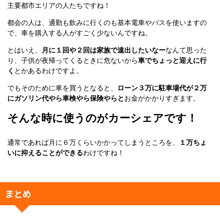
主要都市エリアの人たちですね！
都会の人は、通勤も飲みに行くのも基本電車やバスを使いますの
で、車を購入する人がすごく少ないんですね。
とはいえ、
月に１回や２回は家族で遠出したいなー
なんて思った
り、子供が夜帰ってくるときに危ないから
車でちょっと迎えに行
く
とかあるわけですよ。
でもそのために車を買うとなると、
ローン３万に駐車場代が２万
にガソリン代やら車検やら保険やらと
お金がかかりすぎます。
そんな時に使うのがカーシェアです！
通常であれば月に６万くらいかかってしまうところを、
１万ちょ
いに抑えることができる
わけですね！
まとめ